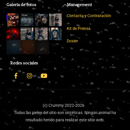
Back
Galería de fotos
Management
To
Contacto y Contratación
Top
Kit de Prensa
Dosier
Redes sociales
Facebook
Instagram
YouTube
(c) Crummy 2022-2026
Todas las pieles del sitio son sintéticas. Ningún animal ha
resultado herido para realizar este sitio web.