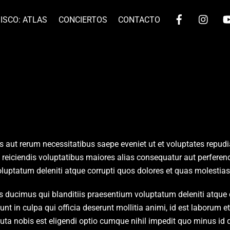
Facebook
Ins
ISCO: ATLAS
CONCIERTOS
CONTACTO
st Competition
s aut rerum necessitatibus saepe eveniet ut et voluptates repud
t reiciendis voluptatibus maiores alias consequatur aut perferen
uptatum deleniti atque corrupti quos dolores et quas molestias 
s ducimus qui blanditiis praesentium voluptatum deleniti atque 
sunt in culpa qui officia deserunt mollitia animi, id est laborum
oluta nobis est eligendi optio cumque nihil impedit quo minus 