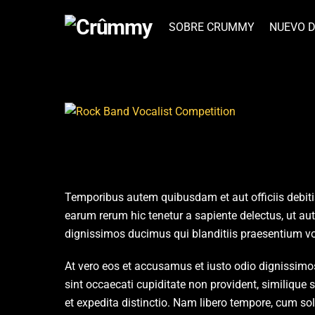
Skip
to
SOBRE CRUMMY
NUEVO D
content
Rock Band Vocali
Temporibus autem quibusdam et aut officiis debiti
earum rerum hic tenetur a sapiente delectus, ut au
dignissimos ducimus qui blanditiis praesentium vol
At vero eos et accusamus et iusto odio dignissimo
sint occaecati cupiditate non provident, similique 
et expedita distinctio. Nam libero tempore, cum s