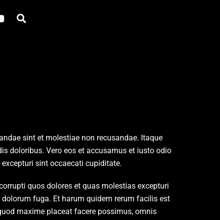
tagram
YouTube
Search
iandae sint et molestiae non recusandae. Itaque
dis doloribus. Vero eos et accusamus et iusto odio
excepturi sint occaecati cupiditate.
corrupti quos dolores et quas molestias excepturi
 et dolorum fuga. Et harum quidem rerum facilis est
id quod maxime placeat facere possimus, omnis