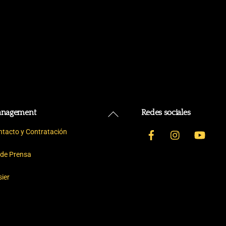
Back
nagement
Redes sociales
To
Facebook
Instagram
YouT
ntacto y Contratación
Top
 de Prensa
ier